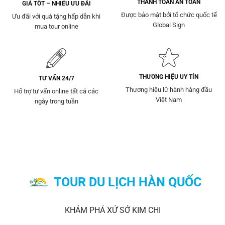
THANH TOÁN AN TOÀN
GIÁ TỐT – NHIỀU ƯU ĐÃI
Được bảo mật bởi tổ chức quốc tế
Ưu đãi với quà tặng hấp dẫn khi
Global Sign
mua tour online
THƯƠNG HIỆU UY TÍN
TƯ VẤN 24/7
Thương hiệu lữ hành hàng đầu
Hổ trợ tư vấn online tất cả các
Việt Nam
ngày trong tuần
TOUR DU LỊCH HÀN QUỐC
KHÁM PHÁ XỨ SỞ KIM CHI