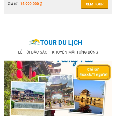
Giá từ:
14.990.000
₫
XEM TOUR
TOUR DU LỊCH
LỄ HỘI ĐẶC SẮC – KHUYẾN MÃI TƯNG BỪNG