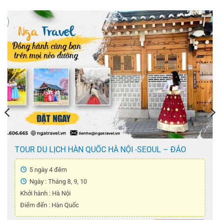
TOUR DU LỊCH HÀN QUỐC HÀ NỘI -SEOUL – ĐẢO
NAMI – THÁP NAMSAN – CÔNG VIÊN EVERLAND –
TẬP LÀM KIM CHI – MẶC ÁO HANBOK ( 5 Ngày 4 Đêm
5 ngày 4 đêm
)
Ngày : Tháng 8, 9, 10
Khởi hành : Hà Nội
Điểm đến : Hàn Quốc