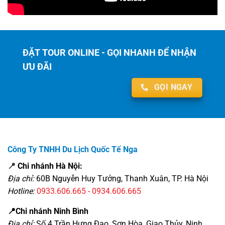
ĐẶT TOUR ONLINE - GỌI NHANH ĐỂ NHẬN
ƯU ĐÃI
GỌI NGAY
Công Ty TNHH Du Lịch Quốc Tế Nga
📍
Chi nhánh Hà Nội:
Địa chỉ:
60B Nguyễn Huy Tưởng, Thanh Xuân, TP. Hà Nội
Hotline:
0933.606.665 - 0934.606.665
📍Chi nhánh Ninh Bình
Địa chỉ:
Số 4 Trần Hưng Đạo, Sơn Hòa, Giao Thủy, Ninh