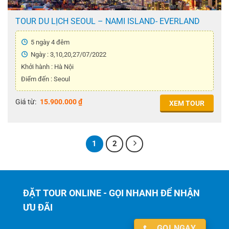
TOUR DU LỊCH SEOUL – NAMI ISLAND- EVERLAND
5 ngày 4 đêm
Ngày : 3,10,20,27/07/2022
Khởi hành : Hà Nội
Điểm đến : Seoul
Giá từ:
15.900.000
₫
XEM TOUR
1
2
ĐẶT TOUR ONLINE - GỌI NHANH ĐỂ NHẬN
ƯU ĐÃI
GỌI NGAY