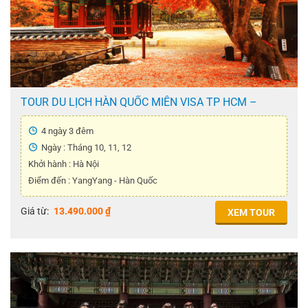
TOUR DU LỊCH HÀN QUỐC MIỄN VISA TP HCM –
YANGYANG 4N3Đ
4 ngày 3 đêm
Ngày : Tháng 10, 11, 12
Khởi hành : Hà Nội
Điểm đến : YangYang - Hàn Quốc
Giá từ:
13.490.000
₫
XEM TOUR