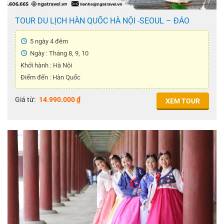
TOUR DU LỊCH HÀN QUỐC HÀ NỘI -SEOUL – ĐẢO
NAMI – THÁP NAMSAN – CÔNG VIÊN EVERLAND –
TẬP LÀM KIM CHI – MẶC ÁO HANBOK ( 5 Ngày 4 Đêm
5 ngày 4 đêm
)
Ngày : Tháng 8, 9, 10
Khởi hành : Hà Nội
Điểm đến : Hàn Quốc
Giá từ:
14.990.000
₫
XEM TOUR