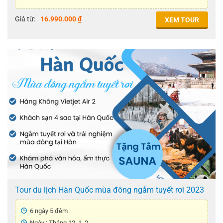
Giá
Giá
Giá từ:
16.990.000
₫
XEM TOUR
gốc
hiện
là:
tại
17.990.000 ₫.
là:
16.990.000 ₫.
Tour du lịch Hàn Quốc mùa đông ngắm tuyết rơi 2023
6 ngày 5 đêm
Ngày : Tháng 12, 1, 2