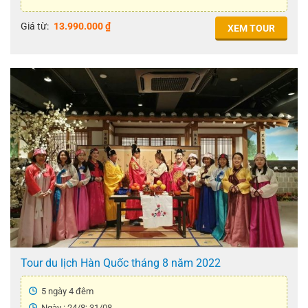
Giá từ:
13.990.000
₫
XEM TOUR
Tour du lịch Hàn Quốc tháng 8 năm 2022
5 ngày 4 đêm
Ngày : 24/8; 31/08