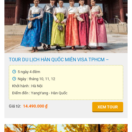
TOUR DU LỊCH HÀN QUỐC MIỄN VISA TPHCM –
YANGYANG 5N4Đ
5 ngày 4 đêm
Ngày : tháng 10, 11, 12
Khởi hành : Hà Nội
Điểm đến : YangYang - Hàn Quốc
Giá từ:
14.490.000
₫
XEM TOUR