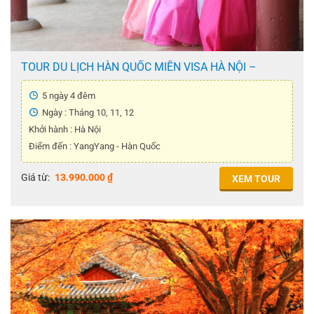
TOUR DU LỊCH HÀN QUỐC MIỄN VISA HÀ NỘI –
YANGYANG 5N4Đ
5 ngày 4 đêm
Ngày : Tháng 10, 11, 12
Khởi hành : Hà Nội
Điểm đến : YangYang - Hàn Quốc
Giá từ:
13.990.000
₫
XEM TOUR