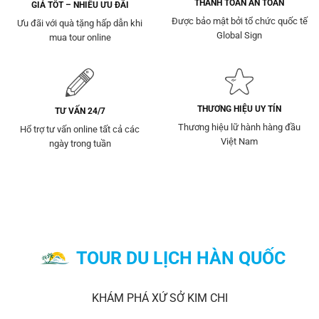
THANH TOÁN AN TOÀN
GIÁ TỐT – NHIỀU ƯU ĐÃI
Được bảo mật bởi tổ chức quốc tế
Ưu đãi với quà tặng hấp dẫn khi
Global Sign
mua tour online
THƯƠNG HIỆU UY TÍN
TƯ VẤN 24/7
Thương hiệu lữ hành hàng đầu
Hổ trợ tư vấn online tất cả các
Việt Nam
ngày trong tuần
TOUR DU LỊCH HÀN QUỐC
KHÁM PHÁ XỨ SỞ KIM CHI