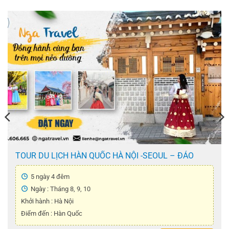
TOUR DU LỊCH HÀN QUỐC HÀ NỘI -SEOUL – ĐẢO
NAMI – THÁP NAMSAN – CÔNG VIÊN EVERLAND –
TẬP LÀM KIM CHI – MẶC ÁO HANBOK ( 5 Ngày 4 Đêm
5 ngày 4 đêm
)
Ngày : Tháng 8, 9, 10
Khởi hành : Hà Nội
Điểm đến : Hàn Quốc