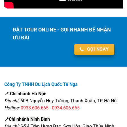
ĐẶT TOUR ONLINE - GỌI NHANH ĐỂ NHẬN
ƯU ĐÃI
GỌI NGAY
Công Ty TNHH Du Lịch Quốc Tế Nga
📍
Chi nhánh Hà Nội:
Địa chỉ:
60B Nguyễn Huy Tưởng, Thanh Xuân, TP. Hà Nội
Hotline:
0933.606.665 - 0934.606.665
📍Chi nhánh Ninh Bình
Địa chỉ:
Số 4 Trần Hưng Đạo, Sơn Hòa, Giao Thủy, Ninh