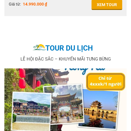
Giá từ:
14.990.000
₫
XEM TOUR
TOUR DU LỊCH
LỄ HỘI ĐẶC SẮC – KHUYẾN MÃI TƯNG BỪNG