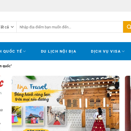
Tìm
kiếm:
H QUỐC TẾ
DU LỊCH NỘI ĐỊA
DỊCH VỤ VISA
àn quốc”