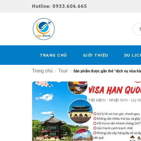
Bỏ
Hotline: 0933.606.665
qua
nội
dung
TRANG CHỦ
GIỚI THIỆU
DU LỊC
Trang chủ
Tour
/
/
Sản phẩm được gắn thẻ “dịch vụ visa h