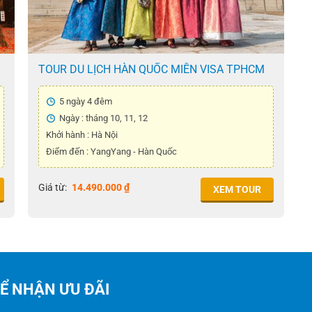
TOUR DU LỊCH HÀN QUỐC MIỄN VISA TPHCM
– YANGYANG 5N4Đ
5 ngày 4 đêm
Ngày : tháng 10, 11, 12
Khởi hành : Hà Nội
Điểm đến : YangYang - Hàn Quốc
Giá từ:
14.490.000
₫
XEM TOUR
ĐỂ NHẬN ƯU ĐÃI