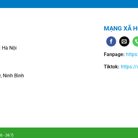
MẠNG XÃ H
 Hà Nội
Fanpage:
https
Tiktok:
https:/
, Ninh Bình
Copyright 2026 © Thiết kế bởi
TrustWeb.vn
h - 24/7)