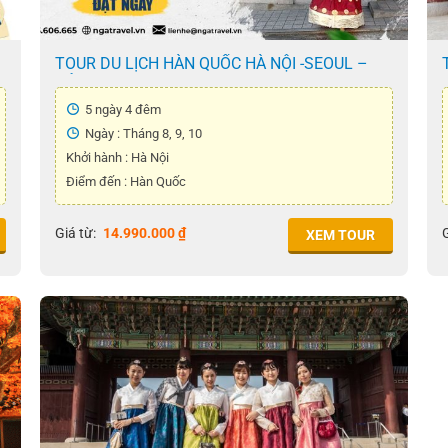
TOUR DU LỊCH HÀN QUỐC HÀ NỘI -SEOUL –
ĐẢO NAMI – THÁP NAMSAN – CÔNG VIÊN
EVERLAND – TẬP LÀM KIM CHI – MẶC ÁO
5 ngày 4 đêm
HANBOK ( 5 Ngày 4 Đêm )
Ngày : Tháng 8, 9, 10
Khởi hành : Hà Nội
Điểm đến : Hàn Quốc
Giá từ:
14.990.000
₫
G
XEM TOUR