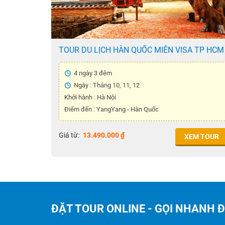
TOUR DU LỊCH HÀN QUỐC MIỄN VISA TP HCM
– YANGYANG 4N3Đ
4 ngày 3 đêm
Ngày : Tháng 10, 11, 12
Khởi hành : Hà Nội
Điểm đến : YangYang - Hàn Quốc
Giá từ:
13.490.000
₫
XEM TOUR
ĐẶT TOUR ONLINE - GỌI NHANH 