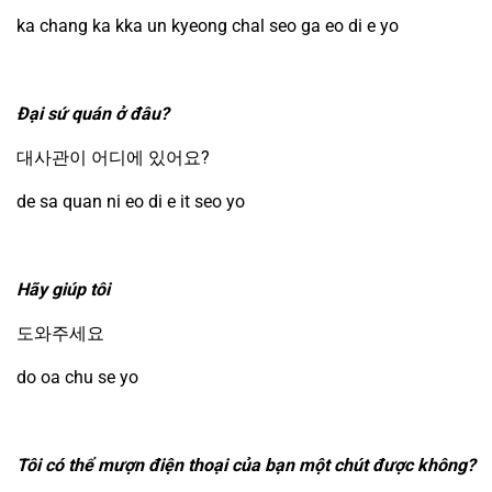
ka chang ka kka un kyeong chal seo ga eo di e yo
Đại sứ quán ở đâu?
대사관이 어디에 있어요?
de sa quan ni eo di e it seo yo
Hãy giúp tôi
도와주세요
do oa chu se yo
Tôi có thể mượn điện thoại của bạn một chút được không?