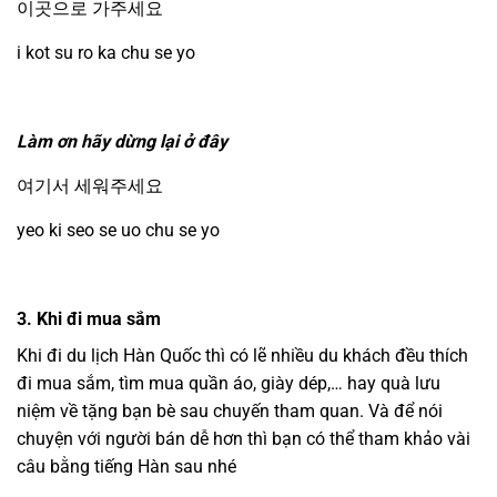
이곳으로 가주세요
i kot su ro ka chu se yo
Làm ơn hãy dừng lại ở đây
여기서 세워주세요
yeo ki seo se uo chu se yo
3. Khi đi mua sắm
Khi đi du lịch Hàn Quốc thì có lẽ nhiều du khách đều thích
đi mua sắm, tìm mua quần áo, giày dép,… hay quà lưu
niệm về tặng bạn bè sau chuyến tham quan. Và để nói
chuyện với người bán dễ hơn thì bạn có thể tham khảo vài
câu bằng tiếng Hàn sau nhé