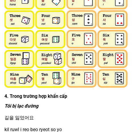
4. Trong trường hợp khẩn cấp
Tôi bị lạc đường
길을 잃었어요
kil ruwl i reo beo ryeot so yo