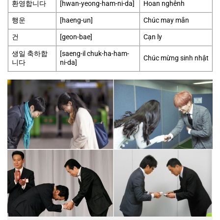
환영합니다
[hwan-yeong-ham-ni-da]
Hoan nghênh
행운
[haeng-un]
Chúc may mắn
건
[geon-bae]
Cạn ly
생일 축하합
[saeng-il chuk-ha-ham-
Chúc mừng sinh nhật
니다
ni-da]