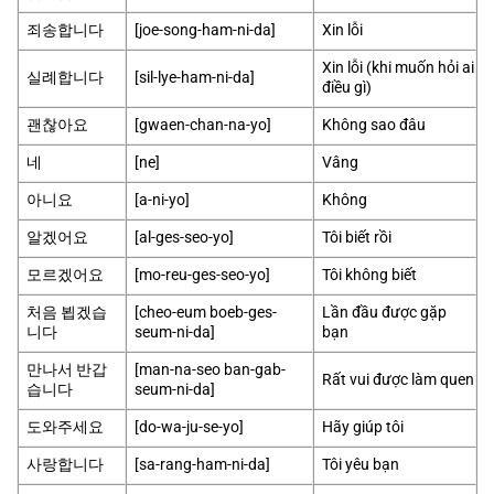
죄송합니다
[joe-song-ham-ni-da]
Xin lỗi
Xin lỗi (khi muốn hỏi ai
실례합니다
[sil-lye-ham-ni-da]
điều gì)
괜찮아요
[gwaen-chan-na-yo]
Không sao đâu
네
[ne]
Vâng
아니요
[a-ni-yo]
Không
알겠어요
[al-ges-seo-yo]
Tôi biết rồi
모르겠어요
[mo-reu-ges-seo-yo]
Tôi không biết
처음 뵙겠습
[cheo-eum boeb-ges-
Lần đầu được gặp
니다
seum-ni-da]
bạn
만나서 반갑
[man-na-seo ban-gab-
Rất vui được làm quen
습니다
seum-ni-da]
도와주세요
[do-wa-ju-se-yo]
Hãy giúp tôi
사랑합니다
[sa-rang-ham-ni-da]
Tôi yêu bạn