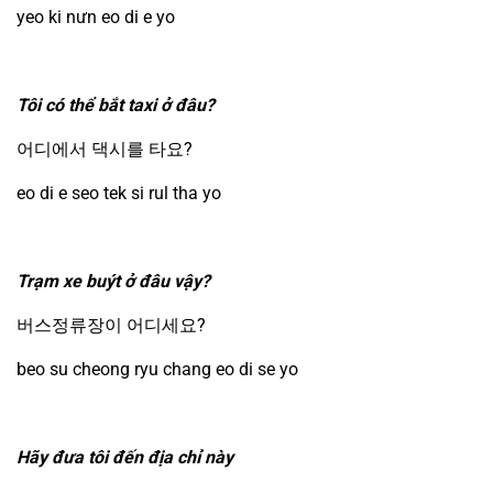
yeo ki nưn eo di e yo
Tôi có thể bắt taxi ở đâu?
어디에서 댁시를 타요?
eo di e seo tek si rul tha yo
Trạm xe buýt ở đâu vậy?
버스정류장이 어디세요?
beo su cheong ryu chang eo di se yo
Hãy đưa tôi đến địa chỉ này