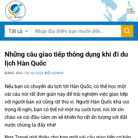
Bỏ
qua
nội
dung
Tìm
kiếm:
Những câu giao tiếp thông dụng khi đi du
lịch Hàn Quốc
ĐĂNG VÀO
18/10/2023
BỞI
ADMIN
Nếu bạn có chuyến du lịch tới Hàn Quốc, có thể học một
vài câu nói rất đơn giản này để trải nghiệm việc giao tiếp
với người bản xứ cũng rất thú vị. Người Hàn Quốc khá coi
trọng lễ nghi, bạn có thể nở một nụ cười tươi, nói lời xin
chào và cúi đầu cảm ơn sẽ khiến họ rất ấn tượng với đất
nước chúng ta đấy nhé!
Nga Travel giới thiệu cho bạn một vài câu giao tiếp cơ bản