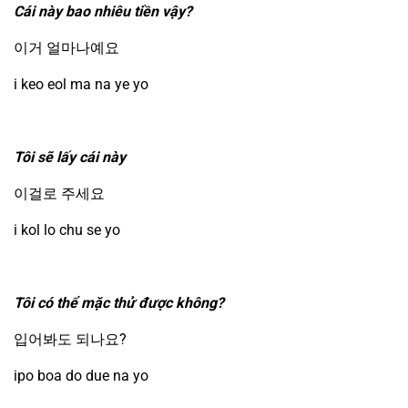
Cái này bao nhiêu tiền vậy?
이거 얼마나예요
i keo eol ma na ye yo
Tôi sẽ lấy cái này
이걸로 주세요
i kol lo chu se yo
Tôi có thể mặc thử được không?
입어봐도 되나요?
ipo boa do due na yo