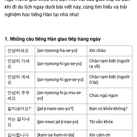
khi đi du lịch ngay dưới bài viết này, cùng tìm hiểu và trải
nghiệm học tiếng Hàn tại nhà nha!
1. Những câu tiếng Hàn giao tiếp hàng ngày
안녕하세요
[an-nyeong-ha-se-yo]
Xin chào
안녕히 가세
Chào tạm biệt (người
[an-nyeong-hi ga-se-yo]
요
ra về)
안녕히 계세
Chào tạm biệt (người
[an-nyeong-hi gye-se-yo]
요
ở lại)
안녕히 주무
[an-nyeong-hi ju-mu-se-
Chúc ngủ ngon
세요
yo]
잘지냈어요?
[jal-ji-naes-seo-yo?]
Bạn có khỏe không?
저는 잘지내
[jeo-neun jal-ji-nae-yo]
Tôi vẫn khỏe
요
감사합니다
[kam-sa-ham-ni-da]
Xin cảm ơn