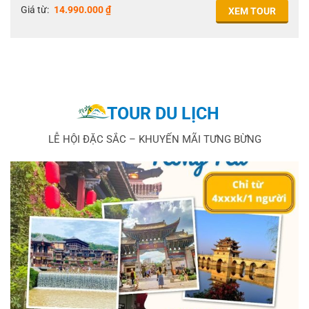
Giá từ:
14.990.000
₫
XEM TOUR
TOUR DU LỊCH
LỄ HỘI ĐẶC SẮC – KHUYẾN MÃI TƯNG BỪNG