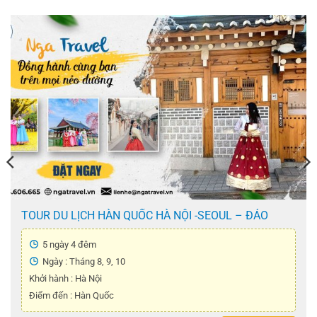
TOUR DU LỊCH HÀN QUỐC HÀ NỘI -SEOUL – ĐẢO
NAMI – THÁP NAMSAN – CÔNG VIÊN EVERLAND –
TẬP LÀM KIM CHI – MẶC ÁO HANBOK ( 5 Ngày 4 Đêm
5 ngày 4 đêm
)
Ngày : Tháng 8, 9, 10
Khởi hành : Hà Nội
Điểm đến : Hàn Quốc