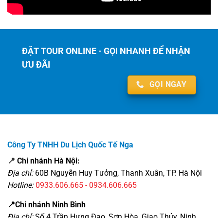
ĐẶT TOUR ONLINE - GỌI NHANH ĐỂ NHẬN
ƯU ĐÃI
GỌI NGAY
Công Ty TNHH Du Lịch Quốc Tế Nga
📍
Chi nhánh Hà Nội:
Địa chỉ:
60B Nguyễn Huy Tưởng, Thanh Xuân, TP. Hà Nội
Hotline:
0933.606.665 - 0934.606.665
📍Chi nhánh Ninh Bình
Địa chỉ:
Số 4 Trần Hưng Đạo, Sơn Hòa, Giao Thủy, Ninh