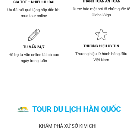
THANH TOÁN AN TOÀN
GIÁ TỐT – NHIỀU ƯU ĐÃI
Được bảo mật bởi tổ chức quốc tế
Ưu đãi với quà tặng hấp dẫn khi
Global Sign
mua tour online
THƯƠNG HIỆU UY TÍN
TƯ VẤN 24/7
Thương hiệu lữ hành hàng đầu
Hổ trợ tư vấn online tất cả các
Việt Nam
ngày trong tuần
TOUR DU LỊCH HÀN QUỐC
KHÁM PHÁ XỨ SỞ KIM CHI