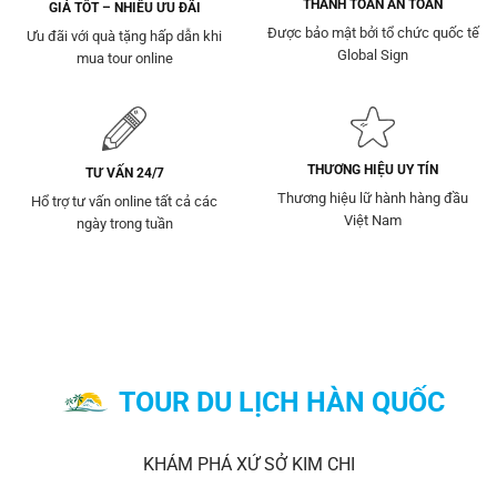
THANH TOÁN AN TOÀN
GIÁ TỐT – NHIỀU ƯU ĐÃI
Được bảo mật bởi tổ chức quốc tế
Ưu đãi với quà tặng hấp dẫn khi
Global Sign
mua tour online
THƯƠNG HIỆU UY TÍN
TƯ VẤN 24/7
Thương hiệu lữ hành hàng đầu
Hổ trợ tư vấn online tất cả các
Việt Nam
ngày trong tuần
TOUR DU LỊCH HÀN QUỐC
KHÁM PHÁ XỨ SỞ KIM CHI