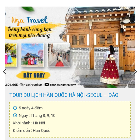
TOUR DU LỊCH HÀN QUỐC HÀ NỘI -SEOUL – ĐẢO
NAMI – THÁP NAMSAN – CÔNG VIÊN EVERLAND –
TẬP LÀM KIM CHI – MẶC ÁO HANBOK ( 5 Ngày 4 Đêm
5 ngày 4 đêm
)
Ngày : Tháng 8, 9, 10
Khởi hành : Hà Nội
Điểm đến : Hàn Quốc