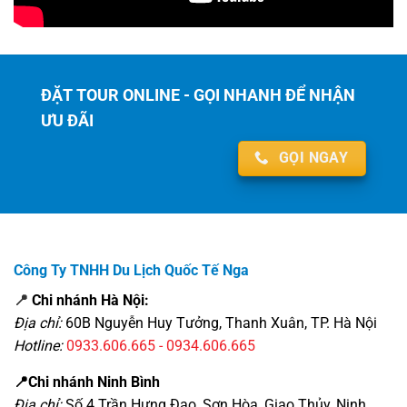
ĐẶT TOUR ONLINE - GỌI NHANH ĐỂ NHẬN
ƯU ĐÃI
GỌI NGAY
Công Ty TNHH Du Lịch Quốc Tế Nga
📍
Chi nhánh Hà Nội:
Địa chỉ:
60B Nguyễn Huy Tưởng, Thanh Xuân, TP. Hà Nội
Hotline:
0933.606.665 - 0934.606.665
📍Chi nhánh Ninh Bình
Địa chỉ:
Số 4 Trần Hưng Đạo, Sơn Hòa, Giao Thủy, Ninh