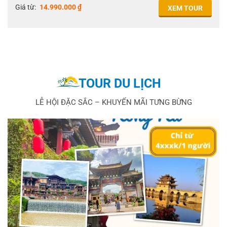
Giá từ:
14.990.000
₫
XEM TOUR
TOUR DU LỊCH
LỄ HỘI ĐẶC SẮC – KHUYẾN MÃI TƯNG BỪNG