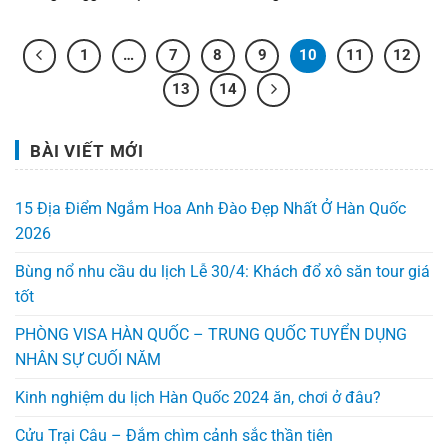
1
…
7
8
9
10
11
12
13
14
BÀI VIẾT MỚI
15 Địa Điểm Ngắm Hoa Anh Đào Đẹp Nhất Ở Hàn Quốc
2026
Bùng nổ nhu cầu du lịch Lễ 30/4: Khách đổ xô săn tour giá
tốt
PHÒNG VISA HÀN QUỐC – TRUNG QUỐC TUYỂN DỤNG
NHÂN SỰ CUỐI NĂM
Kinh nghiệm du lịch Hàn Quốc 2024 ăn, chơi ở đâu?
Cửu Trại Câu – Đắm chìm cảnh sắc thần tiên