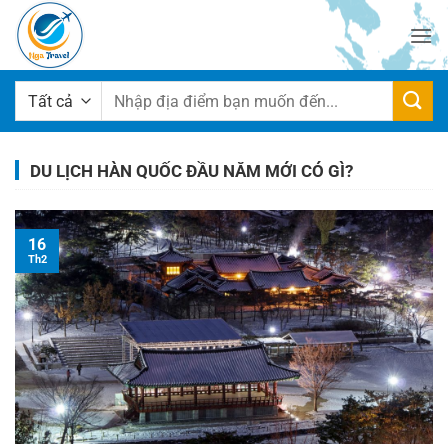
Bỏ
qua
nội
dung
Tìm
kiếm:
DU LỊCH HÀN QUỐC ĐẦU NĂM MỚI CÓ GÌ?
16
Th2