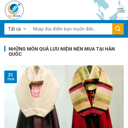
Bỏ
qua
nội
dung
Tìm
kiếm:
NHỮNG MÓN QUÀ LƯU NIỆM NÊN MUA TẠI HÀN
QUỐC
31
Th10