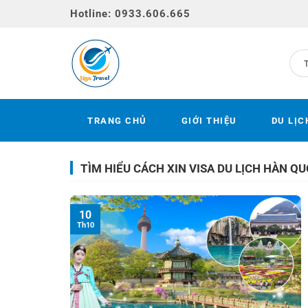
Bỏ
Hotline: 0933.606.665
qua
nội
dung
TRANG CHỦ
GIỚI THIỆU
DU LỊC
TÌM HIỂU CÁCH XIN VISA DU LỊCH HÀN Q
10
Th10