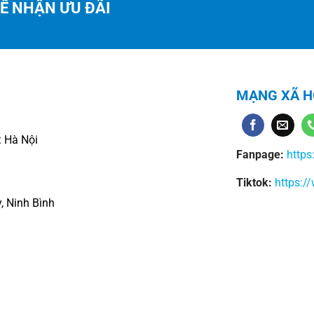
ĐỂ NHẬN ƯU ĐÃI
MẠNG XÃ H
 Hà Nội
Fanpage:
https
Tiktok:
https:/
, Ninh Bình