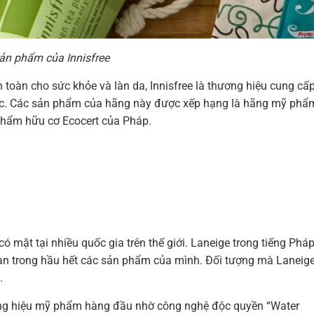
ản phẩm của Innisfree
n
toàn
cho
sức
khỏe
và
làn
da,
Innisfree
là
thương
hiệu
cung
cấ
c.
Các
sản
phẩm
của
hãng
này
được
xếp
hạng
là
hãng
mỹ
phẩ
phẩm
hữu
cơ
Ecocert
của
Pháp.
có
mặt
tại
nhiều
quốc
gia
trên
thế
giới.
Laneige
trong
tiếng
Phá
an
trong
hầu
hết
các
sản
phẩm
của
mình
.
Đối
tượng mà Laneig
.
ng
hiệu
mỹ
phẩm
hàng
đầu
nhờ
công
nghệ
độc
quyền
“Water