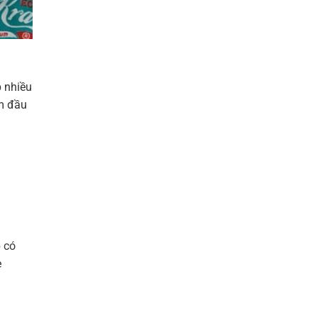
p
nhiều
m
đầu
p
có
e