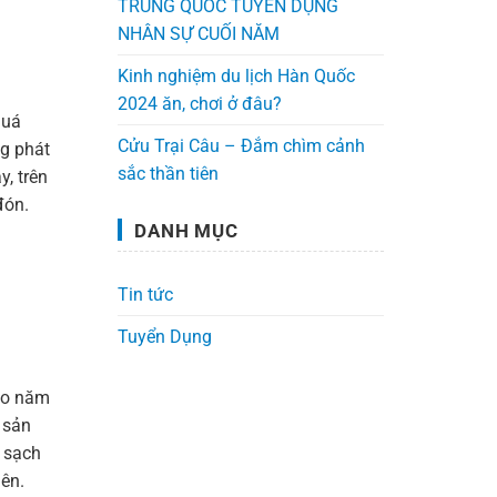
TRUNG QUỐC TUYỂN DỤNG
NHÂN SỰ CUỐI NĂM
Kinh nghiệm du lịch Hàn Quốc
2024 ăn, chơi ở đâu?
quá
Cửu Trại Câu – Đắm chìm cảnh
ng
phát
sắc thần tiên
y,
trên
đón.
DANH MỤC
Tin tức
Tuyển Dụng
ào
năm
sản
sạch
iên.