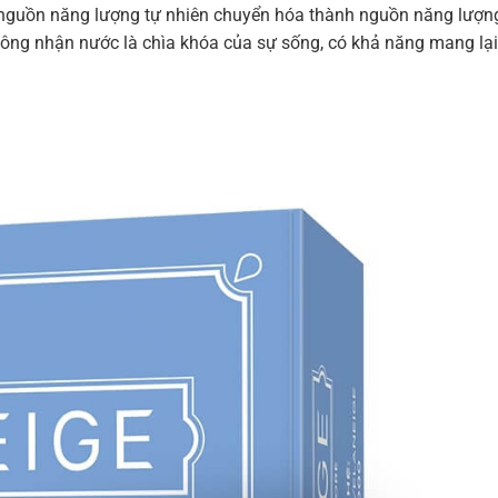
nguồn
năng
lượng
tự
nhiên
chuyển
hóa
thành
nguồn
năng
lượn
công
nhận
nước
là
chìa
khóa
của
sự
sống,
có
khả
năng
mang
lại