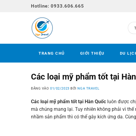
Bỏ
Hotline: 0933.606.665
qua
nội
dung
TRANG CHỦ
GIỚI THIỆU
DU LỊC
Các loại mỹ phẩm tốt tại Hà
ĐĂNG VÀO
01/02/2023
BỞI
NGA TRAVEL
Các loại mỹ
phẩm tốt tại
Hàn
Quốc
luôn
được
ch
mà
chúng
mang
lại. Tuy
nhiên
không
phải
vì
thế
nhầm
sản
phẩm
thì có thể gây kích ứng da.
Cùng 