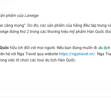
ản phẩm của Laneige
ạn
căng
mọng”.
Do
đó,
các
sản
phẩm
của
hãng
đều
tập
trung
v
neige
đứng
thứ
2
trong
các
thương
hiệu
mỹ
phẩm
Hàn
Quốc
đư
 Quốc
hữu ích đối với mọi người. Nếu bạn đang muốn đi
du lịch
liên hệ với Nga Travel qua website
https://ngatravel.vn/
. Nga Tra
rong việc tổ chức các tour du lịch Hàn Quốc.