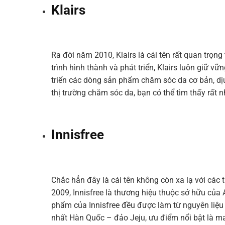
Klairs
Ra đời năm 2010, Klairs
là
cái
tên
rất
quan
trọng
trình
hình
thành
và
phát
triển,
Klairs
luôn
giữ
vữn
triển
các
dòng
sản
phẩm
chăm
sóc
da
cơ
bản,
dị
thị
trường
chăm
sóc
da,
bạn
có
thể
tìm
thấy
rất
n
Innisfree
Chắc
hẳn
đây
là
cái
tên
không
còn
xa
lạ
với
các
t
2009,
Innisfree
là
thương
hiệu
thuộc
sở
hữu
của
phẩm
của
Innisfree
đều
được
làm
từ
nguyên
liệu
nhất
Hàn
Quốc
–
đảo
Jeju,
ưu
điểm
nổi
bật
là
m