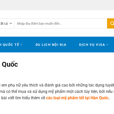
Tìm
kiếm:
H QUỐC TẾ
DU LỊCH NỘI ĐỊA
DỊCH VỤ VISA
n Quốc
ị
em
phụ
nữ
yêu
thích
và
đánh
giá
cao
bởi
những
tác
dụng
tuyệ
mà
có
thể
mua
và
sử
dụng
mỹ phẩm một
cách
tùy
tiện,
bởi
nếu
bài viết tìm
hiểu
thêm
về
các loại mỹ phẩm tốt tại Hàn Quốc
.