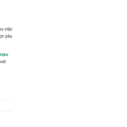
ào
việc
ợc
yêu
 Hàn
vel