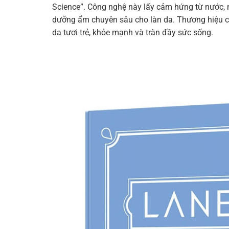
Science”.
Công
nghệ
này
lấy
cảm
hứng
từ
nước,
dưỡng
ẩm
chuyên
sâu
cho
làn
da.
Thương
hiệu
da
tươi
trẻ,
khỏe
mạnh
và
tràn
đầy
sức
sống.