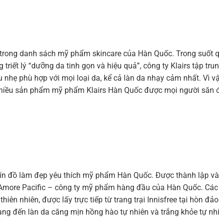
trong
danh
sách
mỹ
phẩm
skincare
của
Hàn
Quốc.
Trong
suốt
g
triết
lý
“dưỡng da tinh gọn
và
hiệu
quả”,
công
ty
Klairs
tập
tru
u
nhẹ
phù
hợp
với
mọi
loại
da,
kể
cả
làn
da
nhạy
cảm
nhất.
Vì
vậ
hiều
sản
phẩm
mỹ
phẩm
Klairs
Hàn
Quốc
được
mọi
người
săn
ín
đồ
làm
đẹp
yêu
thích
mỹ
phẩm
Hàn
Quốc.
Được
thành
lập
v
Amore
Pacific – công
ty
mỹ
phẩm
hàng
đầu
của
Hàn
Quốc.
Các
thiên
nhiên,
được
lấy
trực
tiếp
từ
trang
trại
Innisfree
tại
hòn
đảo
ang
đến
làn
da
căng
mịn
hồng
hào
tự
nhiên
và
trắng
khỏe
tự
nh