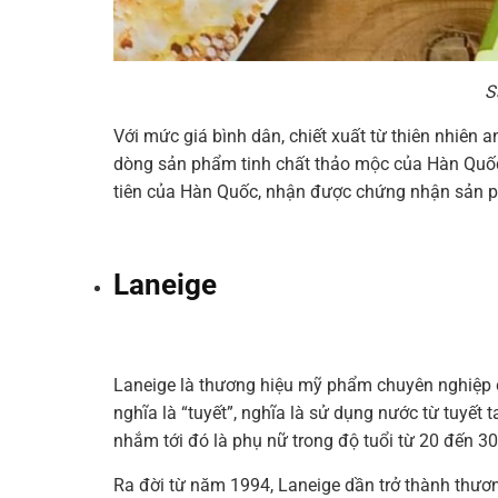
S
Với
mức
giá
bình
dân,
chiết
xuất
từ
​​thiên
nhiên
a
dòng
sản
phẩm
tinh
chất
thảo
mộc
của
Hàn
Quố
tiên
của
Hàn
Quốc,
nhận
được
chứng
nhận
sản
Laneige
Laneige
là
thương
hiệu
mỹ
phẩm
chuyên
nghiệp
nghĩa
là
“tuyết”, nghĩa là sử
dụng
nước
từ
tuyết
t
nhắm tới đó
là
phụ
nữ
trong
độ
tuổi
từ
20
đến
30
Ra
đời
từ
năm
1994,
Laneige
dần
trở
thành
thươ