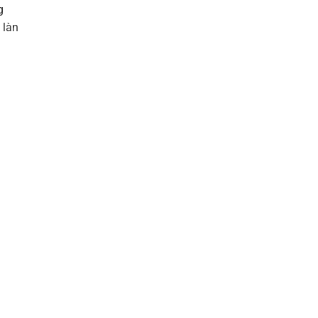
g
làn