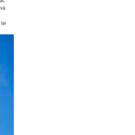
các
 và
lại