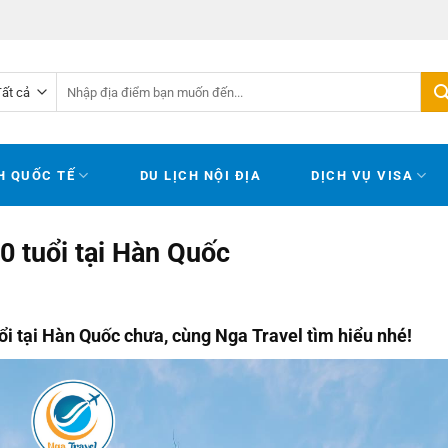
Tìm
kiếm:
H QUỐC TẾ
DU LỊCH NỘI ĐỊA
DỊCH VỤ VISA
 tuổi tại Hàn Quốc
ổi tại Hàn Quốc chưa, cùng Nga Travel tìm hiểu nhé!