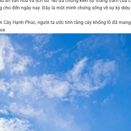
 ấn văn hóa và lịch sử. Nó đã chứng kiến sự thăng trầm của 
ng cho đến ngày nay. Đây là một minh chứng sống về sự kỳ diệu
ên Cây Hạnh Phúc, người ta ước tính rằng cây khổng lồ đã mang 
ua.