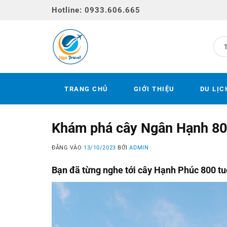
Bỏ
Hotline: 0933.606.665
qua
nội
dung
TRANG CHỦ
GIỚI THIỆU
DU LỊC
Khám phá cây Ngân Hạnh 800
ĐĂNG VÀO
13/10/2023
BỞI
ADMIN
Bạn đã từng nghe tới cây Hạnh Phúc 800 tu