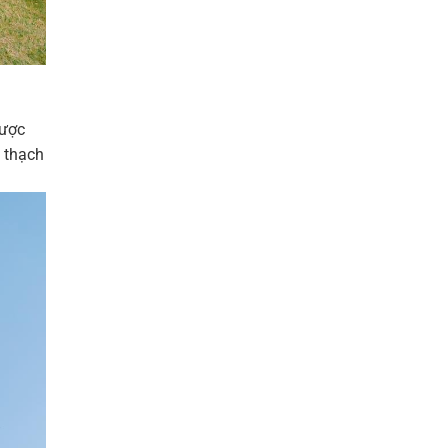
được
a thạch