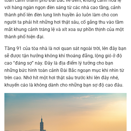
toàn cảnh thành phố Đài Bắc về đêm, khung cảnh hoa lệ
với hàng ngàn ngọn đèn sáng từ các nhà cao tầng, cảnh
thành phố lên đèn lung linh huyền ảo luôn làm cho con
người ta phải hít những hơi thật sâu, cố gắng thu vào tầm
mắt khung cảnh tráng lệ và xít xoa sự phồn thịnh của một
thành phố hiện đại.
Tầng 91 của tòa nhà là nơi quan sát ngoài trời, lên đây bạn
sẽ được tận hưởng không khí thoáng đãng, lộng gió ở độ
cao “đáng sợ” này. Đây là địa điểm lý tưởng cho bạn
những bức hình toàn cảnh Đài Bắc ngoạn mục khi nhìn từ
trên cao. Nhớ hít một hơi thật sâu trước khi lên đây nhé,
khuyến cáo là không dành cho những bạn sợ độ cao đâu.