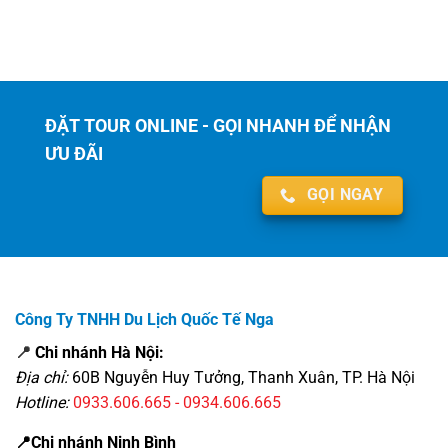
ĐẶT TOUR ONLINE - GỌI NHANH ĐỂ NHẬN
ƯU ĐÃI
GỌI NGAY
Công Ty TNHH Du Lịch Quốc Tế Nga
📍
Chi nhánh Hà Nội:
Địa chỉ:
60B Nguyễn Huy Tưởng, Thanh Xuân, TP. Hà Nội
Hotline:
0933.606.665 - 0934.606.665
📍Chi nhánh Ninh Bình