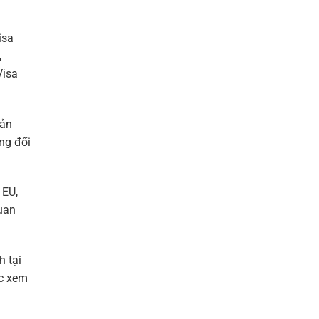
isa
,
Visa
Bản
ng đối
 EU,
uan
 tại
ợc xem