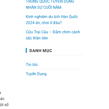
TRUNG QUỐC TUYỂN DỤNG
NHÂN SỰ CUỐI NĂM
Kinh nghiệm du lịch Hàn Quốc
2024 ăn, chơi ở đâu?
Cửu Trại Câu – Đắm chìm cảnh
sắc thần tiên
DANH MỤC
Tin tức
Tuyển Dụng
a
các
ột số