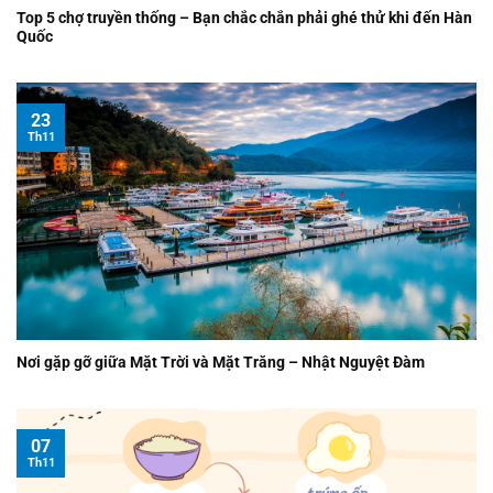
Top 5 chợ truyền thống – Bạn chắc chắn phải ghé thử khi đến Hàn
Quốc
23
Th11
Nơi gặp gỡ giữa Mặt Trời và Mặt Trăng – Nhật Nguyệt Đàm
07
Th11