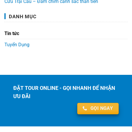
Cửu Trại Câu – Đắm chìm cảnh sắc thần tiên
DANH MỤC
Tin tức
Tuyển Dụng
ĐẶT TOUR ONLINE - GỌI NHANH ĐỂ NHẬN
ƯU ĐÃI
GỌI NGAY